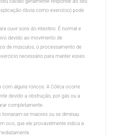
o seu cavalo geralmente responde ao seu
xplicação óbvia como exercício) pode
ra ouvir sons do intestino. É normal e
tivo devido ao movimento de
eitos de músculos; o processamento de
xercício necessário para manter esses
 com alguns roncos. A Cólica ocorre
nte devido a obstrução, por gás ou a
parar completamente.
ns tornaram-se maiores ou se diminuiu
om oco, que ele provavelmente indica a
imediatamente.