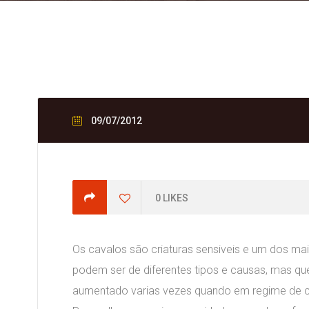
09/07/2012
0
LIKES
Os cavalos são criaturas sensiveis e um dos mai
podem ser de diferentes tipos e causas, mas qu
aumentado varias vezes quando em regime de 