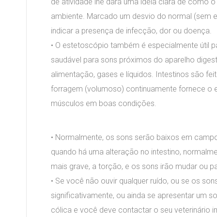
de atividade lhe dará uma idéia clara de como 
ambiente. Marcado um desvio do normal (sem e
indicar a presença de infecção, dor ou doença.
• O estetoscópio também é especialmente útil pa
saudável para sons próximos do aparelho diges
alimentação, gases e líquidos. Intestinos são f
forragem (volumoso) continuamente fornece o e
músculos em boas condições.
• Normalmente, os sons serão baixos em campo
quando há uma alteração no intestino, normalme
mais grave, a torção, e os sons irão mudar ou 
• Se você não ouvir qualquer ruído, ou se os so
significativamente, ou ainda se apresentar um s
cólica e você deve contactar o seu veterinário 