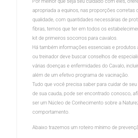
Por melhor que seja seu cuidado com eles, ofer
apropriada a equinos, nas proporções corretas
qualidade, com quantidades necessárias de prote
fibras, temos que ter em todos os estabelecim
kit de primeiros socorros para cavalos.
Há também informações essenciais e produtos atu
ou treinador deve buscar conselhos de especiali
várias doenças e enfermidades do Cavalo, incluin
além de um efetivo programa de vacinação.
Tudo que você precisa saber para cuidar de seu
de sua cauda, pode ser encontrado conosco, af
ser um Núcleo de Conhecimento sobre a Naturez
comportamento.
Abaixo trazemos um roteiro mínimo de prevençã