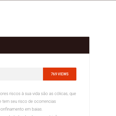
769
VIEWS
ores riscos à sua vida são as cólicas, que
e tem seu risco de ocorrencias
confinamento em baias.