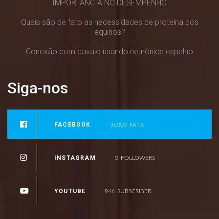
IMPORTÂNCIA NO DESEMPENHO
Quais são de fato as necessidades de proteína dos
equinos?
Conexão com cavalo usando neurônios espelho
Siga-nos
FACEBOOK
36000
FANS
INSTAGRAM
0
FOLLOWERS
YOUTUBE
946
SUBSCRIBER