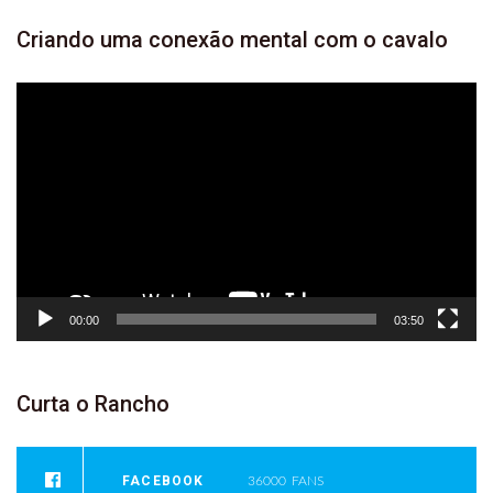
Criando
uma conexão mental com o
cavalo
Tocador
de
vídeo
00:00
03:50
Curta
o
Rancho
FACEBOOK
36000
FANS