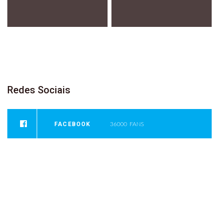
Redes
Sociais
FACEBOOK
36000
FANS
INSTAGRAM
0
FOLLOWERS
YOUTUBE
946
SUBSCRIBER