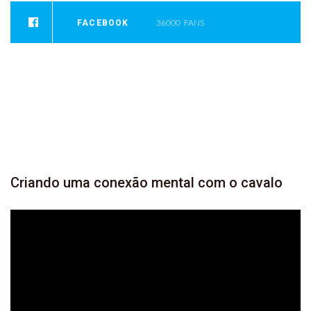
FACEBOOK
36000
FANS
INSTAGRAM
0
FOLLOWERS
YOUTUBE
946
SUBSCRIBER
Criando
uma conexão mental com o
cavalo
Tocador
de
vídeo