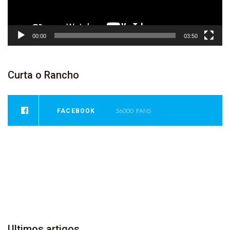
00:00
03:50
Curta
o
Rancho
FACEBOOK
36000
FANS
INSTAGRAM
0
FOLLOWERS
YOUTUBE
946
SUBSCRIBER
Ultimos
artigos