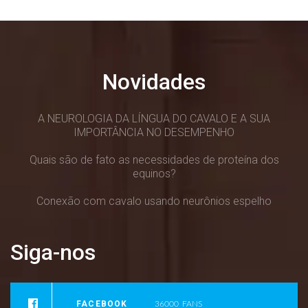
Novidades
A NEUROLOGIA DA LÍNGUA DO CAVALO E A SUA
IMPORTÂNCIA NO DESEMPENHO
Quais são de fato as necessidades de proteína dos
equinos?
Conexão com cavalo usando neurônios espelho
Siga-nos
FACEBOOK
36000
FANS