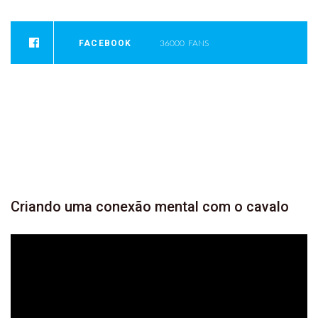
FACEBOOK
36000
FANS
INSTAGRAM
0
FOLLOWERS
YOUTUBE
946
SUBSCRIBER
Criando
uma conexão mental com o
cavalo
Tocador
de
vídeo