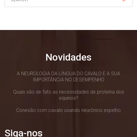
Novidades
A NEUROLOGIA DA LÍNGUA DO CAVALO E A SUA
IMPORTÂNCIA NO DESEMPENHO
Quais são de fato as necessidades de proteína dos
equinos?
Conexão com cavalo usando neurônios espelho
Siga-nos