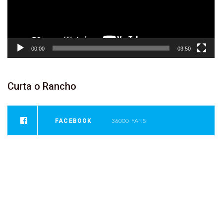
00:00
03:50
Curta
o
Rancho
FACEBOOK
36000
FANS
INSTAGRAM
0
FOLLOWERS
YOUTUBE
946
SUBSCRIBER