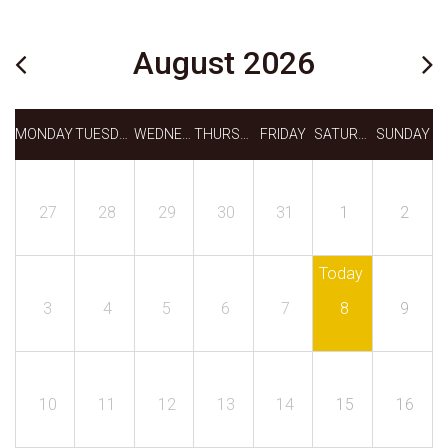
August 2026
MONDAY
TUESDAY
WEDNESDAY
THURSDAY
FRIDAY
SATURDAY
SUNDAY
27
28
29
30
31
1
2
Today
3
4
5
6
7
8
9
10
11
12
13
14
15
16