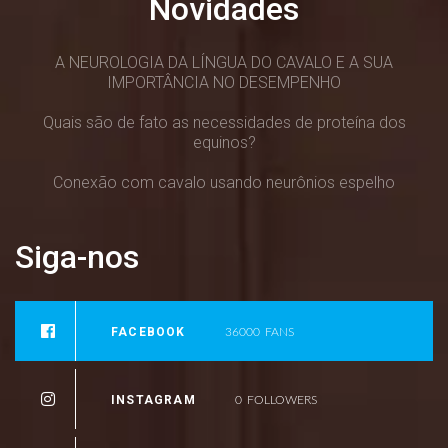
Novidades
A NEUROLOGIA DA LÍNGUA DO CAVALO E A SUA
IMPORTÂNCIA NO DESEMPENHO
Quais são de fato as necessidades de proteína dos
equinos?
Conexão com cavalo usando neurônios espelho
Siga-nos
FACEBOOK
36000
FANS
INSTAGRAM
0
FOLLOWERS