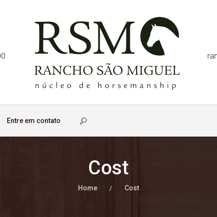
00
ra
Entre em contato
Cost
Home
Cost