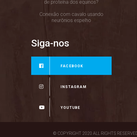
de proteína dos equinos?
Conexão com cavalo usando
neurônios espelho
Siga-nos
FACEBOOK
36000
FANS
INSTAGRAM
0
FOLLOWERS
YOUTUBE
946
SUBSCRIBER
© COPYRIGHT 2020 ALL RIGHTS RESERVE