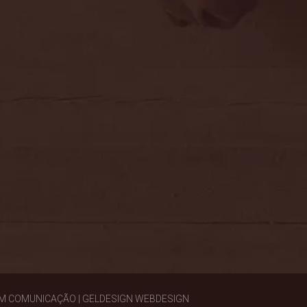
EM COMUNICAÇÃO | GELDESIGN WEBDESIGN