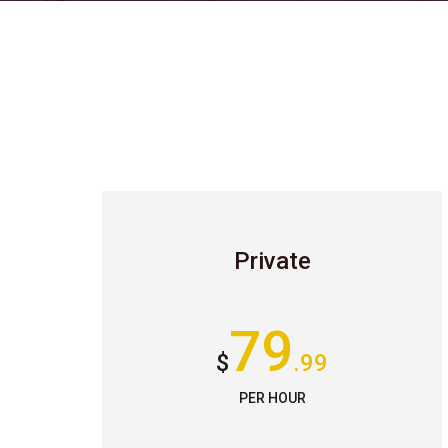
Private
79
$
.99
PER HOUR