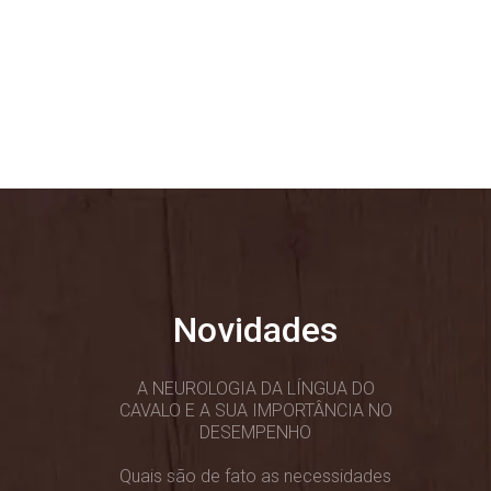
Novidades
A NEUROLOGIA DA LÍNGUA DO
CAVALO E A SUA IMPORTÂNCIA NO
DESEMPENHO
Quais são de fato as necessidades